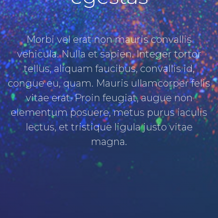
Morbi vel erat non mauris convallis
vehicula. Nulla et sapien. Integer tortor
tellus, aliquam faucibus, convallis id,
congue eu, quam. Mauris ullamcorper felis
vitae erat. Proin feugiat, augue non
elementum posuere, metus purus iaculis
lectus, et tristique ligula justo vitae
magna.